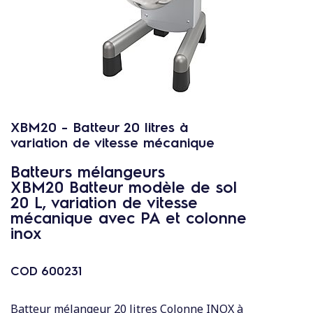
c
o
n
t
e
n
u
XBM20 - Batteur 20 litres à
variation de vitesse mécanique
Batteurs mélangeurs
XBM20 Batteur modèle de sol
20 L, variation de vitesse
mécanique avec PA et colonne
inox
COD
600231
Batteur mélangeur 20 litres Colonne INOX à