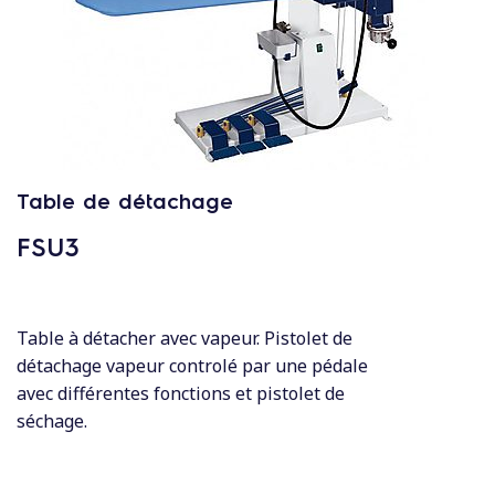
c
o
n
t
e
n
u
Table de détachage
FSU3
Table à détacher avec vapeur. Pistolet de
détachage vapeur controlé par une pédale
avec différentes fonctions et pistolet de
séchage.