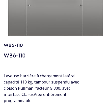
c
o
n
t
e
n
u
WB6-110
WB6-110
Laveuse barrière à chargement latéral,
capacité 110 kg, tambour suspendu avec
cloison Pullman, facteur G 300, avec
interface ClarusVibe entièrement
programmable