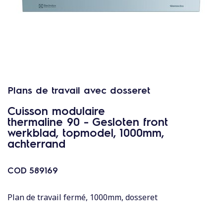
c
o
n
t
e
n
u
Plans de travail avec dosseret
Cuisson modulaire
thermaline 90 - Gesloten front
werkblad, topmodel, 1000mm,
achterrand
COD
589169
Plan de travail fermé, 1000mm, dosseret