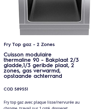
c
o
n
t
e
n
u
Fry Top gaz - 2 Zones
Cuisson modulaire
thermaline 90 - Bakplaat 2/3
gladde,1/3 geribde plaat, 2
zones, gas verwarmd,
opstaande achterrand
COD
589551
Fry top gaz avec plaque lisse/nervurée au
chrome, travail sur 1 coté, dosseret