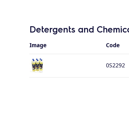
Detergents and Chemica
Image
Code
0S2292