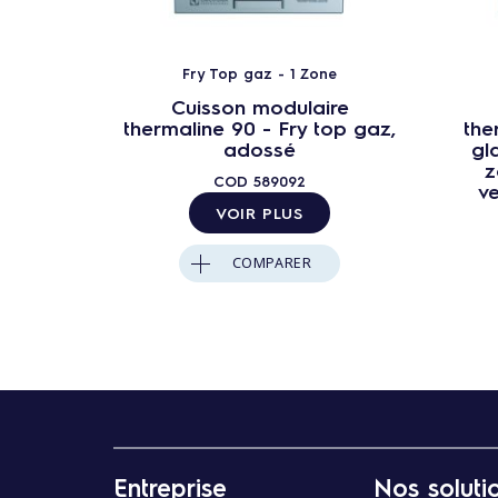
Fry Top gaz - 1 Zone
Cuisson modulaire
thermaline 90 - Fry top gaz,
the
adossé
gl
z
COD
589092
v
VOIR PLUS
COMPARER
Entreprise
Nos soluti