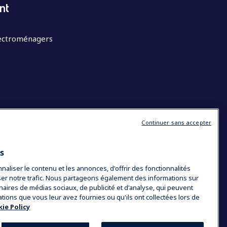
nt
lectroménagers
Continuer sans accepter
es
liser le contenu et les annonces, d'offrir des fonctionnalités
yser notre trafic. Nous partageons également des informations sur
tenaires de médias sociaux, de publicité et d'analyse, qui peuvent
ations que vous leur avez fournies ou qu'ils ont collectées lors de
ie Policy