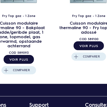
Fry Top gaz - 1 Zone
Fry Top gaz - 1 Zone
Cuisson modulaire
Cuisson modulair
rmaline 90 - Bakplaat
thermaline 90 - Fry to
adde/geribde plaat, 1
adossé
one, topmodel, gas
COD
589100
erwarmd, opstaande
achterrand
VOIR PLUS
COD
589093
COMPARER
VOIR PLUS
COMPARER
ons
Support
Consulte