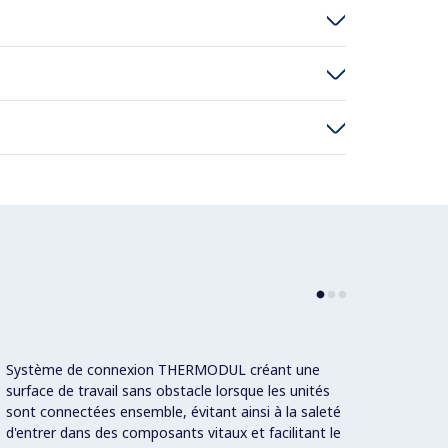
Système de connexion THERMODUL créant une
Grand 
surface de travail sans obstacle lorsque les unités
conçu 
sont connectées ensemble, évitant ainsi à la saleté
aux pr
d'entrer dans des composants vitaux et facilitant le
de pui