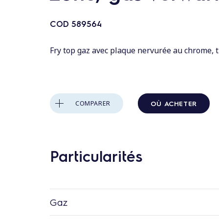
n
t
COD
589564
a
u
Fry top gaz avec plaque nervurée au chrome, tr
c
o
n
t
OÙ ACHETER
COMPARER
e
n
u
Particularités
Gaz