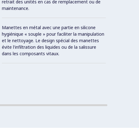
retrait des unités en cas de remplacement ou de
égalem
maintenance.
sont é
Manettes en métal avec une partie en silicone
Alluma
hygiénique « souple » pour faciliter la manipulation
thermo
et le nettoyage. Le design spécial des manettes
évite l'infiltration des liquides ou de la salissure
Indica
dans les composants vitaux.
Con