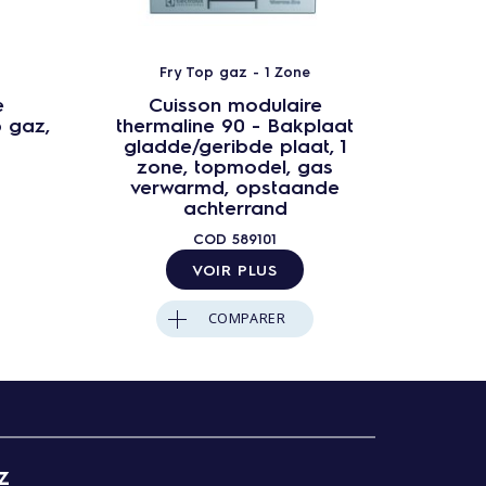
Fry Top gaz - 1 Zone
F
e
Cuisson modulaire
C
p gaz,
thermaline 90 - Bakplaat
thermal
gladde/geribde plaat, 1
glad
zone, topmodel, gas
zone,
verwarmd, opstaande
achterrand
COD
589101
VOIR PLUS
COMPARER
z