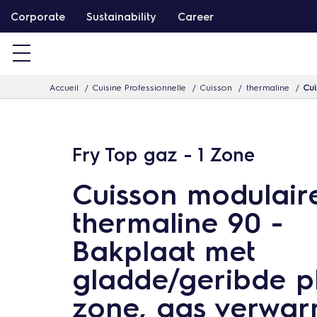
P
Corporate
Sustainability
Career
a
s
s
Accueil
Cuisine Professionnelle
Cuisson
thermaline
Cui
e
r
d
Fry Top gaz - 1 Zone
i
r
Cuisson modulair
e
thermaline 90 -
c
t
Bakplaat met
e
gladde/geribde pl
m
e
zone, gas verwa