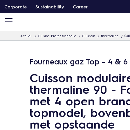
P
Corporate
Sustainability
Career
a
s
s
Accueil
Cuisine Professionnelle
Cuisson
thermaline
Cui
e
r
d
Fourneaux gaz Top - 4 & 6
i
r
Cuisson modulair
e
thermaline 90 - F
c
t
met 4 open brand
e
topmodel, boven
m
met opstaande
e