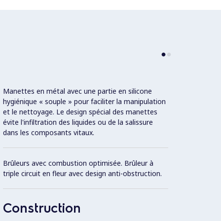
Manettes en métal avec une partie en silicone
Chaque
hygiénique « souple » pour faciliter la manipulation
sécuri
et le nettoyage. Le design spécial des manettes
princi
évite l'infiltration des liquides ou de la salissure
dans les composants vitaux.
Dessus
Brûleurs avec combustion optimisée. Brûleur à
Conce
triple circuit en fleur avec design anti-obstruction.
avec r
en ret
Construction