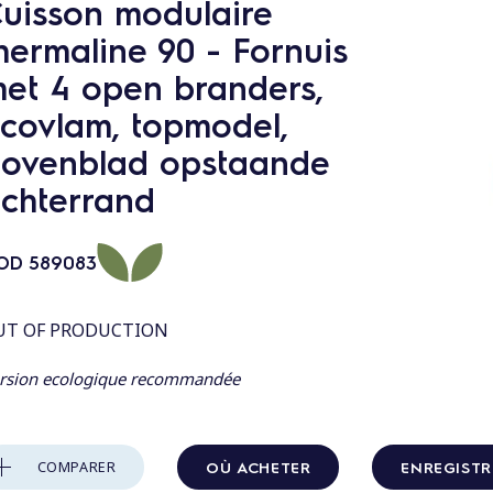
uisson modulaire
hermaline 90 - Fornuis
et 4 open branders,
covlam, topmodel,
ovenblad opstaande
chterrand
OD
589083
UT OF PRODUCTION
rsion ecologique recommandée
OÙ ACHETER
ENREGISTR
COMPARER