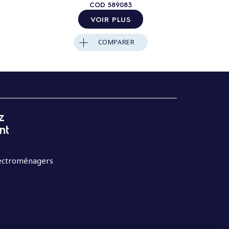
COD
589083
VOIR PLUS
COMPARER
z
nt
lectroménagers