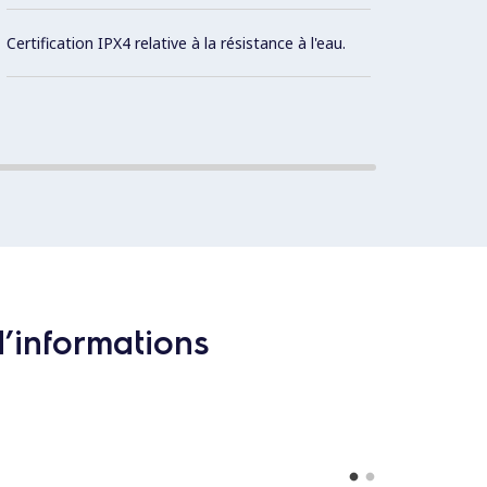
Surfac
cachée
Certification IPX4 relative à la résistance à l'eau.
surfac
d’informations