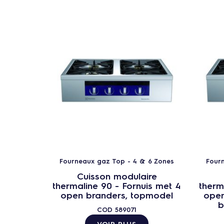
Fourneaux gaz Top - 4 & 6 Zones
Four
Cuisson modulaire
thermaline 90 - Fornuis met 4
therm
open branders, topmodel
open
b
COD
589071
VOIR PLUS