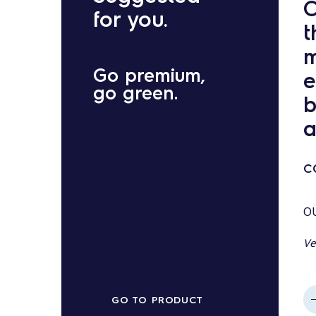
C
for you.
t
m
Go premium,
e
go green.
b
a
C
O
Ve
GO TO PRODUCT