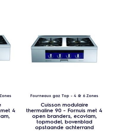
 Zones
Fourneaux gaz Top - 4 & 6 Zones
Fournea
e
Cuisson modulaire
C
 met 4
thermaline 90 - Fornuis met 4
thermal
lam,
open branders, ecovlam,
open 
topmodel, bovenblad
twee
opstaande achterrand