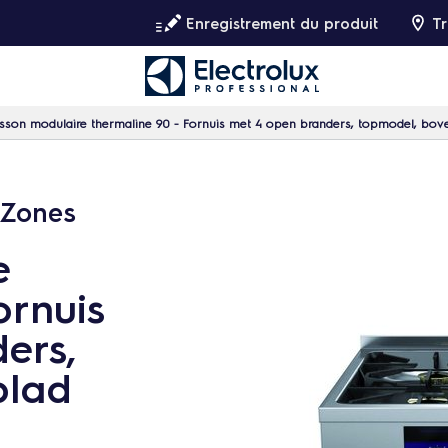
Enregistrement du produit
Tr
sson modulaire thermaline 90 - Fornuis met 4 open branders, topmodel, bo
 Zones
e
ornuis
ers,
blad