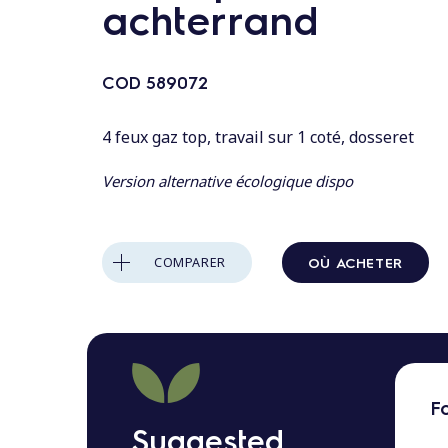
n
achterrand
t
a
COD
589072
u
c
4 feux gaz top, travail sur 1 coté, dosseret
o
n
Version alternative écologique dispo
t
e
n
OÙ ACHETER
COMPARER
u
F
Suggested