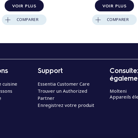
VOIR PLUS
VOIR PLUS
COMPARER
COMPARER
ons
Support
Consulte
égaleme
 cuisine
Essentia Customer Care
issons
Trouver un Authorized
Molteni
Appareils é
e
Partner
Enregistrez votre produit