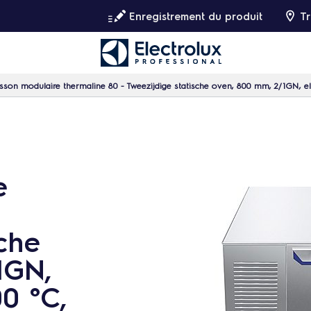
Enregistrement du produit
Tr
sson modulaire thermaline 80 - Tweezijdige statische oven, 800 mm, 2/1GN, elec
e
sche
1GN,
00 °C,