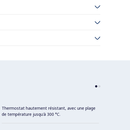
Thermostat hautement résistant, avec une plage
Surfac
de température jusqu'à 300 °C.
cachée
surfac