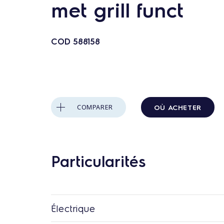
n
met grill funct
t
a
COD
588158
u
c
o
n
t
OÙ ACHETER
COMPARER
e
n
u
Particularités
Électrique