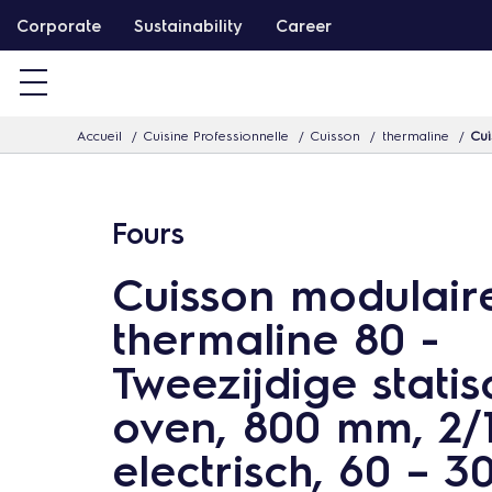
P
Corporate
Sustainability
Career
a
s
s
Accueil
Cuisine Professionnelle
Cuisson
thermaline
Cui
e
r
d
Fours
i
r
Cuisson modulair
e
thermaline 80 -
c
t
Tweezijdige stati
e
oven, 800 mm, 2/
m
electrisch, 60 – 3
e