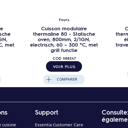
Fours
re
Cuisson modulaire
C
ische
thermaline 80 - Statische
ther
GN,
oven, 800mm, 2/1GN,
é
C, met
electrisch, 60 – 300 °C, met
trave
grill functie
COD
588247
VOIR PLUS
COMPARER
ons
Support
Consulte
égaleme
 cuisine
Essentia Customer Care