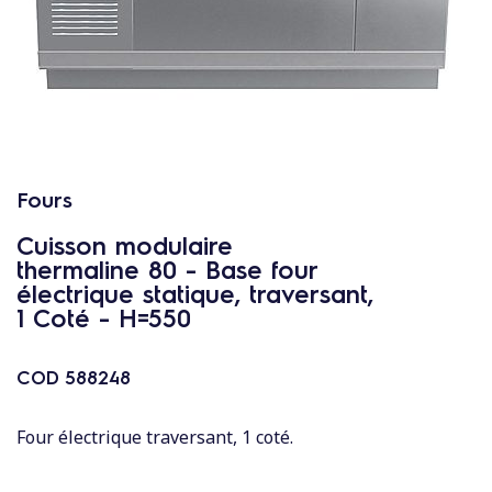
c
o
n
t
e
n
u
Fours
Cuisson modulaire
thermaline 80 - Base four
électrique statique, traversant,
1 Coté - H=550
COD
588248
Four électrique traversant, 1 coté.