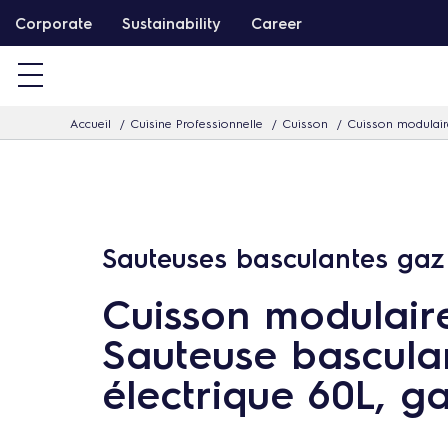
P
Corporate
Sustainability
Career
a
s
s
Accueil
Cuisine Professionnelle
Cuisson
Cuisson modulair
e
r
d
i
r
Sauteuses basculantes gaz
e
Cuisson modulair
c
t
Sauteuse bascula
e
électrique 60L, g
m
e