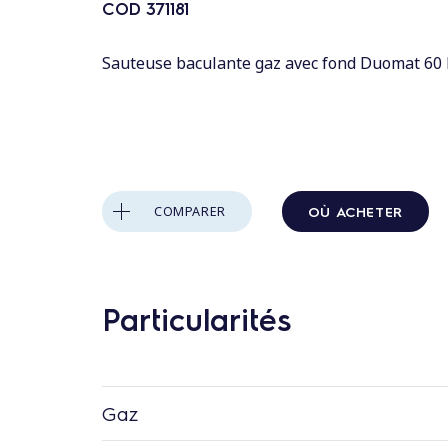
n
COD
371181
t
a
Sauteuse baculante gaz avec fond Duomat 60 
u
c
o
n
t
OÙ ACHETER
COMPARER
e
n
u
Particularités
Gaz