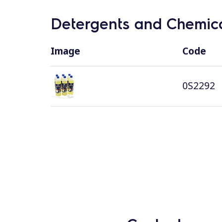
Detergents and Chemica
Image
Code
0S2292