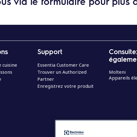
s via le formulaire pour plus 
ons
Support
Consulte
égaleme
 cuisine
Essentia Customer Care
issons
Trouver un Authorized
Molteni
Appareils é
e
Partner
Enregistrez votre produit