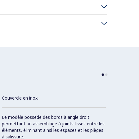
Couvercle en inox.
Surfac
alliag
combin
Le modèle possède des bords à angle droit
une me
permettant un assemblage à joints lisses entre les
résist
éléments, éliminant ainsi les espaces et les pièges
à salissure.