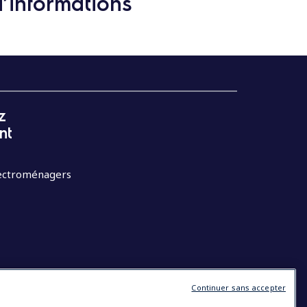
d’informations
z
nt
lectroménagers
Continuer sans accepter