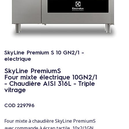
c
o
n
t
e
n
u
SkyLine Premium S 10 GN2/1 -
electrique
SkyLine PremiumS
Four mixte électrique 10GN2/1
- Chaudière AISI 316L - Triple
vitrage
COD
229796
Four mixte à chaudière SkyLine PremiumS
avec commande à écran tactile, 10x2/1GN,