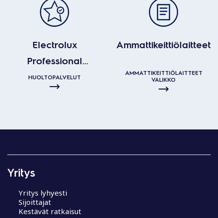
Electrolux
Ammattikeittiölaitteet
Professional
AMMATTIKEITTIÖLAITTEET
huoltopalvelut
HUOLTOPALVELUT
VALIKKO
Yritys
Yritys lyhyesti
Sijoittajat
Kestävät ratkaisut