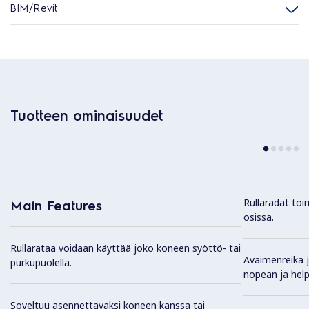
BIM/Revit
Tuotteen ominaisuudet
Rullaradat toi
Main Features
osissa.
Rullarataa voidaan käyttää joko koneen syöttö- tai
Avaimenreikä j
purkupuolella.
nopean ja hel
Soveltuu asennettavaksi koneen kanssa tai