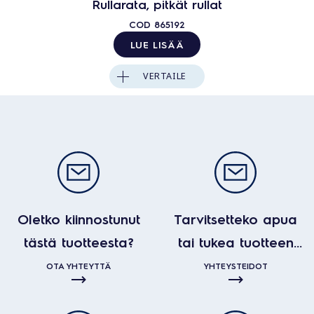
Rullarata, pitkät rullat
COD
865192
LUE LISÄÄ
VERTAILE
Oletko kiinnostunut
Tarvitsetteko apua
tästä tuotteesta?
tai tukea tuotteen
kanssa?
OTA YHTEYTTÄ
YHTEYSTEIDOT