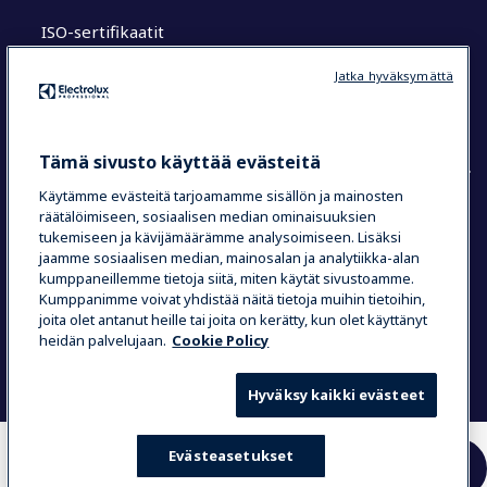
ISO-sertifikaatit
MyProfessional
Koulutuskeskukset
Jatka hyväksymättä
Chef’s Hub
Research Hub tutkimuskeskus
Tämä sivusto käyttää evästeitä
Käytämme evästeitä tarjoamamme sisällön ja mainosten
räätälöimiseen, sosiaalisen median ominaisuuksien
COUNTRY AND LANGUAGE
tukemiseen ja kävijämäärämme analysoimiseen. Lisäksi
jaamme sosiaalisen median, mainosalan ja analytiikka-alan
VALINTASI: SUOMI
kumppaneillemme tietoja siitä, miten käytät sivustoamme.
Kumppanimme voivat yhdistää näitä tietoja muihin tietoihin,
joita olet antanut heille tai joita on kerätty, kun olet käyttänyt
heidän palvelujaan.
Cookie Policy
Data Privacy Statement
Cookie Policy
Käyttöehdot
Hyväksy kaikki evästeet
Evästeasetukset
TÄSTÄ
VERTAILE
YHTEYSTIETOIHIN