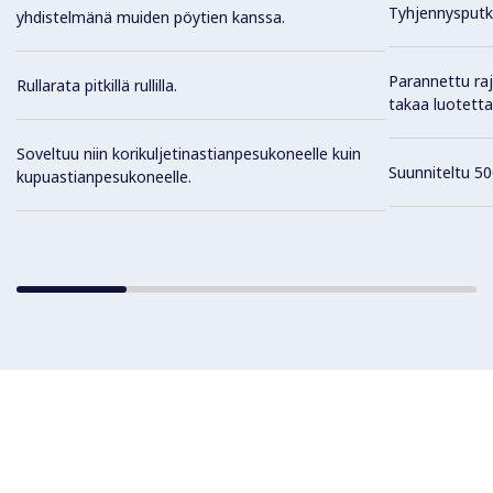
Tyhjennysputk
yhdistelmänä muiden pöytien kanssa.
Parannettu raj
Rullarata pitkillä rullilla.
takaa luotett
Soveltuu niin korikuljetinastianpesukoneelle kuin
Suunniteltu 50
kupuastianpesukoneelle.