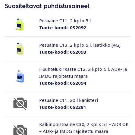
Suositeltavat puhdistusaineet
Pesuaine C11, 2 kpl x 5 l
Tuote-koodi:
0S2092
Pesuaine C13, 2 kpl x 5 l, laatikko (4G)
Tuote-koodi:
0S2093
Huuhtelukirkaste C12, 2 kpl x 5 l, ADR- ja
IMDG rajoitettu määrä
Tuote-koodi:
0S2094
Pesuaine C11, 20 l kanisteri
Tuote-koodi:
0S2281
Kalkinpoistoaine C30; 2 kpl x 5 l – ADR OK
– ADR- ja IMDG rajoitettu määrä