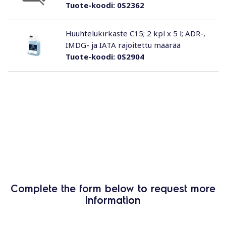
Tuote-koodi:
0S2362
Huuhtelukirkaste C15; 2 kpl x 5 l; ADR-,
IMDG- ja IATA rajoitettu määrää
Tuote-koodi:
0S2904
Complete the form below to request more
information