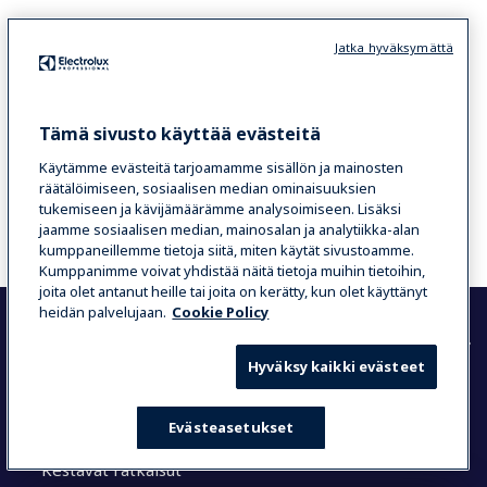
Jatka hyväksymättä
LUE LISÄÄ
Tämä sivusto käyttää evästeitä
Käytämme evästeitä tarjoamamme sisällön ja mainosten
Haluatko tietää lisää? Ota meihin
räätälöimiseen, sosiaalisen median ominaisuuksien
yhteyttä!
tukemiseen ja kävijämäärämme analysoimiseen. Lisäksi
jaamme sosiaalisen median, mainosalan ja analytiikka-alan
kumppaneillemme tietoja siitä, miten käytät sivustoamme.
Kumppanimme voivat yhdistää näitä tietoja muihin tietoihin,
joita olet antanut heille tai joita on kerätty, kun olet käyttänyt
heidän palvelujaan.
Cookie Policy
Hyväksy kaikki evästeet
Yritys
Yritys lyhyesti
Evästeasetukset
Sijoittajat
Kestävät ratkaisut