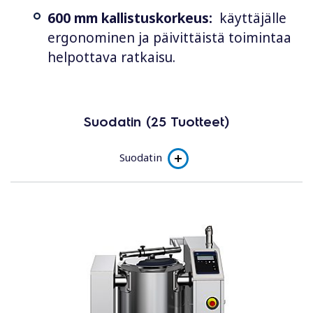
600 mm kallistuskorkeus:
käyttäjälle
ergonominen ja päivittäistä toimintaa
helpottava ratkaisu.
Suodatin (25 Tuotteet)
Suodatin
Alaluokka
EBE keittopadat, sähkö - easy line
EBS keittopadat, sähkö - smart
EBV keittopadat, sähkö - smart Variomix
EBV keittopadat jaloilla, sähkö - smart