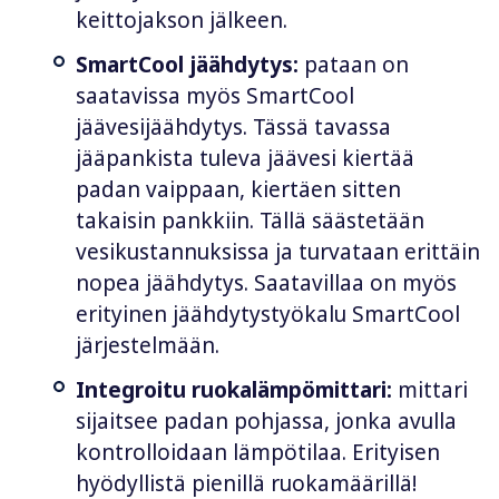
keittojakson jälkeen.
SmartCool jäähdytys:
pataan on
saatavissa myös SmartCool
jäävesijäähdytys. Tässä tavassa
jääpankista tuleva jäävesi kiertää
padan vaippaan, kiertäen sitten
takaisin pankkiin. Tällä säästetään
vesikustannuksissa ja turvataan erittäin
nopea jäähdytys. Saatavillaa on myös
erityinen jäähdytystyökalu SmartCool
järjestelmään.
Integroitu ruokalämpömittari:
mittari
sijaitsee padan pohjassa, jonka avulla
kontrolloidaan lämpötilaa. Erityisen
hyödyllistä pienillä ruokamäärillä!