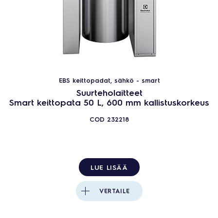
Variomix
EBP keittopadat, sähkö - smart Promix
25
TUOTTEET
NOLLAA
Sulje
EBS keittopadat, sähkö - smart
Suurteholaitteet
Smart keittopata 50 L, 600 mm kallistuskorkeus
COD
232218
LUE LISÄÄ
VERTAILE