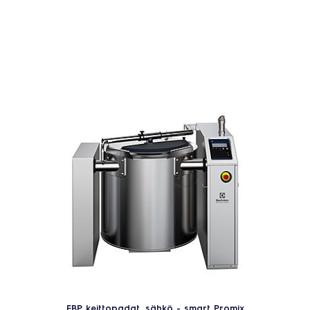
EBP keittopadat, sähkö - smart Promix