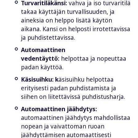
Turvaritiläkänsi:
vahva ja iso turvaritilä
takaa käyttäjän turvallisuuden, ja
aineksia on helppo lisätä käytön
aikana. Kansi on helposti irrotettavissa
ja puhdistettavissa.
Automaattinen
vedentäyttö:
helpottaa ja nopeuttaa
padan käyttöä.
Käsisuihku: k
äsisuihku helpottaa
erityisesti padan puhdistamista ja
siihen on liitettävissä puhdistusharja.
Automaattinen jäähdytys:
automaattinen jäähdytys mahdollistaa
nopean ja vaivattoman ruoan
jäähdyttämisen automaattisesti