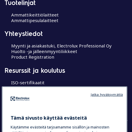
Tuotelinjat
Ammattikeittiölaitteet
Ammattipesulalaitteet
Yhteystiedot
Myynti ja asiakastuki, Electrolux Professional Oy
Huolto -ja jälleenmyyntiliikkeet
Product Registration
Resurssit ja koulutus
ISO-sertifikaatit
MyProfessional
Koulutuskeskukset
Jatka hyväksymättä
Chef’s Hub
Research Hub tutkimuskeskus
Tämä sivusto käyttää evästeitä
Käytämme evästeitä tarjoamamme sisällön ja mainosten