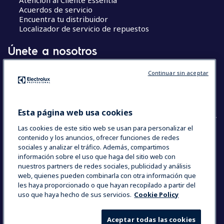
Acuerdos de servicio
Encuentra tu distribuidor
Localizador de servicio de repuestos
Únete a nosotros
Centros de Excelencia
Continuar sin aceptar
Chef’s Hub
The Research Hub
Esta página web usa cookies
Las cookies de este sitio web se usan para personalizar el
contenido y los anuncios, ofrecer funciones de redes
sociales y analizar el tráfico. Además, compartimos
COUNTRY AND LANGUAGE
información sobre el uso que haga del sitio web con
SU SELECCIÓN: ESPAÑA
nuestros partners de redes sociales, publicidad y análisis
web, quienes pueden combinarla con otra información que
les haya proporcionado o que hayan recopilado a partir del
uso que haya hecho de sus servicios.
Cookie Policy
Data Privacy Statement
Cookie Policy
Términos y Condiciones
Aceptar todas las cookies