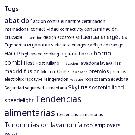
Tags
abatidor
acción contra el hambre
certificación
conectividad
contaminación
internacional
connectivity
eficiencia energética
cruzada
design
ecostore
convencion
ergonomics
Ergonomia
etiqueta energética
flujo de trabajo
horno
HACCP
higiene
horno
high speed cooking
combi
Host
lavadora
Host Milano
lavavajillas
innovacion
madrid fusion
premios
OnE
Molteni
premios
plus X award
secadora
electrolux
rack type
refrigeracion
robecosam
residuos
Skyline
sostenibilidad
Seguridad
seguridad alimentaria
Tendencias
speedelight
alimentarias
Tendencias alimentarias
Tendencias de lavandería
top employers
youtube