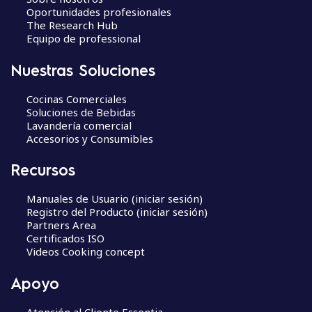
d
Oportunidades profesionales
a
The Research Hub
s
Equipo de professional
Nuestras Soluciones
Cocinas Comerciales
Soluciones de Bebidas
Lavandería comercial
Accesorios y Consumibles
Recursos
Manuales de Usuario (iniciar sesión)
Registro del Producto (iniciar sesión)
Partners Area
Certificados ISO
Videos Cooking concept
Apoyo
Atención al Cliente Essentia