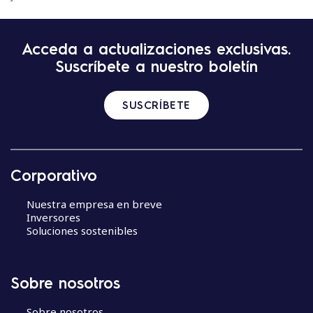
N
Acceda a actualizaciones exclusivas.
a
Suscríbete a nuestro boletín
v
e
g
SUSCRÍBETE
a
c
i
ó
Corporativo
n
d
Nuestra empresa en breve
e
Inversores
Soluciones sostenibles
e
n
t
r
Sobre nosotros
a
Sobre nosotros