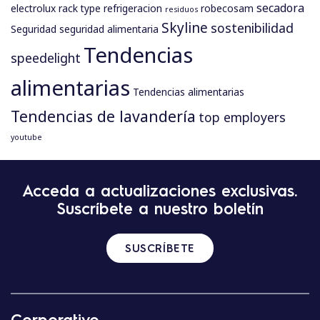
secadora
electrolux
rack type
refrigeracion
robecosam
residuos
Skyline
sostenibilidad
Seguridad
seguridad alimentaria
Tendencias
speedelight
alimentarias
Tendencias alimentarias
Tendencias de lavandería
top employers
youtube
N
Acceda a actualizaciones exclusivas.
a
Suscríbete a nuestro boletín
v
e
g
SUSCRÍBETE
a
c
i
ó
Corporativo