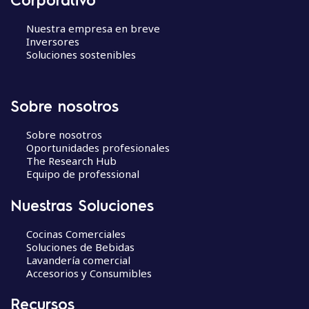
n
d
Nuestra empresa en breve
e
Inversores
Soluciones sostenibles
e
n
t
r
Sobre nosotros
a
d
Sobre nosotros
Oportunidades profesionales
a
The Research Hub
s
Equipo de professional
Nuestras Soluciones
Cocinas Comerciales
Soluciones de Bebidas
Lavandería comercial
Accesorios y Consumibles
Recursos