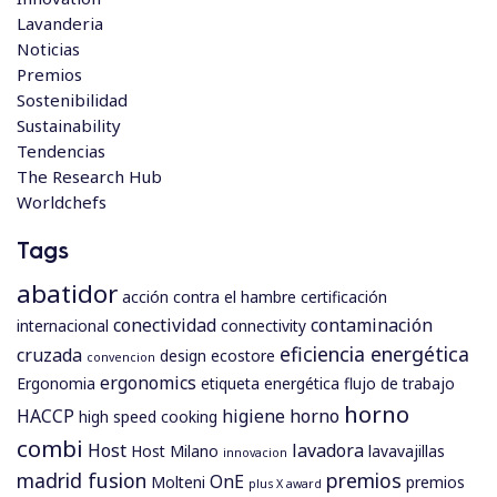
Lavanderia
Noticias
Premios
Sostenibilidad
Sustainability
Tendencias
The Research Hub
Worldchefs
Tags
abatidor
acción contra el hambre
certificación
conectividad
contaminación
internacional
connectivity
eficiencia energética
cruzada
design
ecostore
convencion
ergonomics
Ergonomia
etiqueta energética
flujo de trabajo
horno
HACCP
higiene
horno
high speed cooking
combi
Host
lavadora
Host Milano
lavavajillas
innovacion
madrid fusion
premios
OnE
Molteni
premios
plus X award