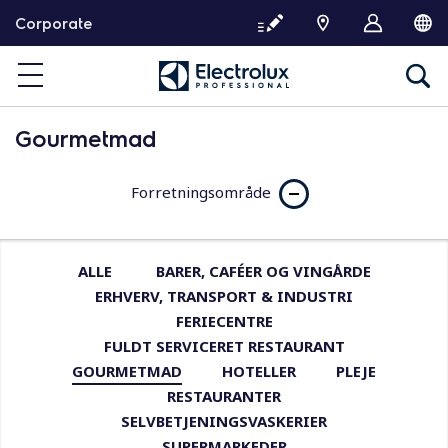
G
Corporate
å
v
i
d
e
Gourmetmad
r
e
Forretningsområde
t
i
l
i
ALLE
BARER, CAFÉER OG VINGÅRDE
n
ERHVERV, TRANSPORT & INDUSTRI
d
FERIECENTRE
h
FULDT SERVICERET RESTAURANT
o
GOURMETMAD
HOTELLER
PLEJE
l
RESTAURANTER
d
SELVBETJENINGSVASKERIER
SUPERMARKEDER