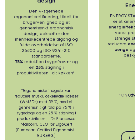
design
Energ
Den 4-stjernede
ENERGY STAR-c
ergonomicertificering, tildelt for
er et anerke
brugervenlighed og et
energieffektivi
gennemtænkt ergonomisk
vores produ
design, bekræfter den
strenge stan
menneskecentrede tilgang og
reducere
energ
fulde overholdelse af ISO
penge
og h
26800 og ISO 9241-210
beskytte
standarderne.
75%
reduktion i sygefravær og
en
25%
stigning i
produktiviteten i dit køkken*.
*Ergonomiske indgreb kan
*On
udval
reducere muskuloskeletale lidelser
(WMSDs) med 59 %, med et
gennemsnitligt fald på 75 % i
sygedage og en 25 % stigning i
produktiviteten. – Dr Francesco
Marcolin, CEO for ErgoCert
(European Certifed Ergonomist –
EUR.ERG.)
LÆS