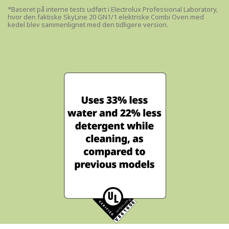
*Baseret på interne tests udført i Electrolux Professional Laboratory,
hvor den faktiske SkyLine 20 GN1/1 elektriske Combi Oven med
kedel blev sammenlignet med den tidligere version.