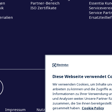
gen
Partner-Bereich
Essentia Kun
ik
ISO Zertifikate
Servicevere
Service Part
rialien
Ersatzteillie
Diese Webseite verwendet C
Wir verwenden Cookies, um Inhalte und
anbieten zu können und die Zugriffe a
Informationen zu Ihrer Verwendung un
und Analysen weiter. Unsere Partner f
zusammen, die Sie ihnen bereitgestell
gesammelt haben.
Cookie Policy
Impressum
Nutzungsbedingungen