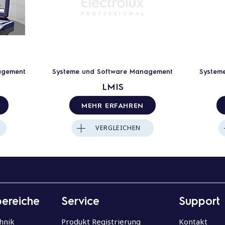
agement
Systeme und Software Management
System
LMIS
MEHR ERFAHREN
VERGLEICHEN
bereiche
Service
Support
hnik
Produkt Registrierung
Kontakt