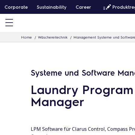
W
Corporate
Sustainability
Career
Produktre
e
i
t
Home
Wäschereitechnik
Management Systeme und Softwar
e
r
z
u
Systeme und Software Ma
m
I
Laundry Program
n
Manager
h
a
l
t
LPM Software für Clarus Control, Compass P