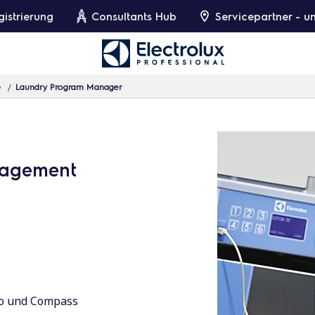
gistrierung
Consultants Hub
Servicepartner - 
e
Laundry Program Manager
nagement
ro und Compass