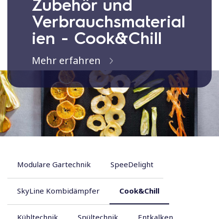
Zubehör und
Verbrauchsmaterial
ien - Cook&Chill
Mehr erfahren
Modulare Gartechnik
SpeeDelight
SkyLine Kombidämpfer
Cook&Chill
Kühltechnik
Spültechnik
Entkalken