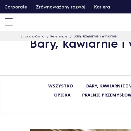
P
Corporate
Zrównoważony rozwój
Kariera
r
z
e
Strona główna
Referencje
Bary, kawiarnie i winiarnie
j
Bary, kawiarnie i 
d
ź
d
o
t
WSZYSTKO
BARY, KAWIARNIE I
r
OPIEKA
PRALNIE PRZEMYSŁOW
e
ś
c
i