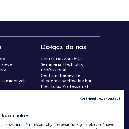
e
Dołącz do nas
nta
Centra Doskonałości
isowe
Seminaria Electrolux
era
Professional
o
Centrum Badawcze
i zamiennych
akademia szefów kuchni
Electrolux Professional
Kariera
Kontynuuj bez akceptacji
lików cookie
alizowania treści i reklam, aby oferować funkcje społecznościowe