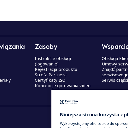
wiązania
Zasoby
Wsparci
Instrukcje obsługi
Obsługa klie
(logowanie)
Umowy serw
Rejestracja produktu
Znajdź partn
Strefa Partnera
serwisoweg
eriały
Certyfikaty ISO
Serwis częśc
Koncepcje gotowania video
Niniejsza strona korzysta z p
Wykorzystujemy pliki cookie do sperson