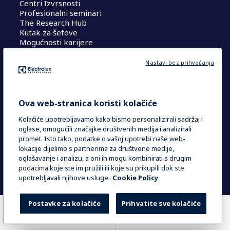
Centri Izvrsnosti
Profesionalni seminari
The Research Hub
Kutak za šefove
Mogućnosti karijere
Nastavi bez prihvaćanja
COUNTRY AND LANGUAGE
Ova web-stranica koristi kolačiće
VAŠ ODABIR: HRVATSKA
Kolačiće upotrebljavamo kako bismo personalizirali sadržaj i
oglase, omogućili značajke društvenih medija i analizirali
promet. Isto tako, podatke o vašoj upotrebi naše web-
lokacije dijelimo s partnerima za društvene medije,
Data Privacy Statement
Cookie Policy
oglašavanje i analizu, a oni ih mogu kombinirati s drugim
Uvjeti i odredbe
podacima koje ste im pružili ili koje su prikupili dok ste
upotrebljavali njihove usluge.
Cookie Policy
Postavke za kolačiće
Prihvatite sve kolačiće
GDJE KUPITI
USPOREDI