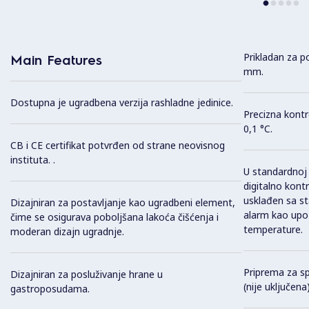
Prikladan za 
Main Features
mm.
Dostupna je ugradbena verzija rashladne jedinice.
Precizna kont
0,1 °C.
CB i CE certifikat potvrđen od strane neovisnog
instituta. .
U standardnoj 
digitalno kont
usklađen sa st
Dizajniran za postavljanje kao ugradbeni element,
alarm kao upoz
čime se osigurava poboljšana lakoća čišćenja i
temperature.
moderan dizajn ugradnje.
Priprema za sp
Dizajniran za posluživanje hrane u
(nije uključena)
gastroposudama.