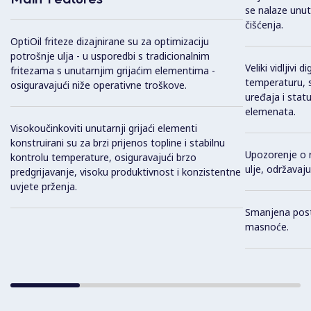
se nalaze unut
čišćenja.
OptiOil friteze dizajnirane su za optimizaciju
potrošnje ulja - u usporedbi s tradicionalnim
Veliki vidljivi d
fritezama s unutarnjim grijaćim elementima -
temperaturu, s
osiguravajući niže operativne troškove.
uređaja i statu
elemenata.
Visokoučinkoviti unutarnji grijaći elementi
konstruirani su za brzi prijenos topline i stabilnu
Upozorenje o r
kontrolu temperature, osiguravajući brzo
ulje, održavaj
predgrijavanje, visoku produktivnost i konzistentne
uvjete prženja.
Smanjena post
masnoće.