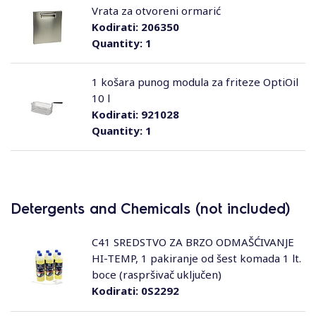
Vrata za otvoreni ormarić
Kodirati:
206350
Quantity:
1
1 košara punog modula za friteze OptiOil
10 l
Kodirati:
921028
Quantity:
1
Detergents and Chemicals (not included)
C41 SREDSTVO ZA BRZO ODMAŠĆIVANJE
HI-TEMP, 1 pakiranje od šest komada 1 lt.
boce (raspršivač uključen)
Kodirati:
0S2292