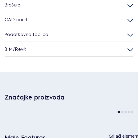
Brošure
CAD nacrti
Podatkovna tablica
BIM/Revit
Značajke proizvoda
Grijaći elemen
Main Features