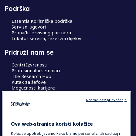
Podrška
Essentia Korisnička podrška
Servisni ugovori
Pronađi servisnog partnera
Lokator servisa, rezervni dijelovi
Pridruži nam se
Centri Izvrsnosti
Profesionalni seminari
The Research Hub
Kutak za šefove
Mogućnosti karijere
Nastavi bez prihvaćanja
COUNTRY AND LANGUAGE
Ova web-stranica koristi kolačiće
VAŠ ODABIR: HRVATSKA
Kolačiće upotrebljavamo kako bismo personalizirali sadržaj i