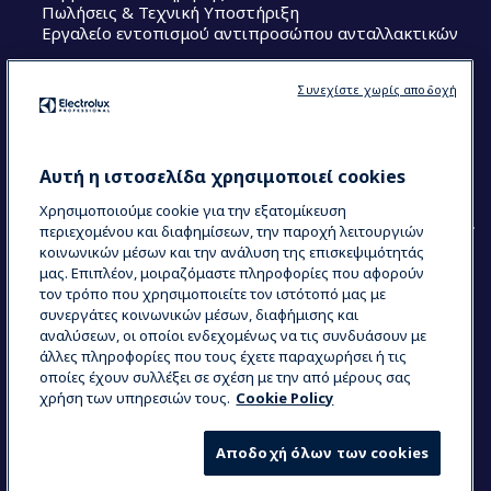
Πωλήσεις & Τεχνική Υποστήριξη
Εργαλείο εντοπισμού αντιπροσώπου ανταλλακτικών
Ακολουθήστε μας
Συνεχίστε χωρίς αποδοχή
Κέντρα Αριστείας (Centers of Excellence)
The Research Hub
Electrolux Professional Ακαδημία Chef
Αυτή η ιστοσελίδα χρησιμοποιεί cookies
Χρησιμοποιούμε cookie για την εξατομίκευση
περιεχομένου και διαφημίσεων, την παροχή λειτουργιών
κοινωνικών μέσων και την ανάλυση της επισκεψιμότητάς
μας. Επιπλέον, μοιραζόμαστε πληροφορίες που αφορούν
τον τρόπο που χρησιμοποιείτε τον ιστότοπό μας με
COUNTRY AND LANGUAGE
συνεργάτες κοινωνικών μέσων, διαφήμισης και
Η ΕΠΙΛΟΓΉ ΣΑΣ: ΕΛΛΗΝΙΚΆ
αναλύσεων, οι οποίοι ενδεχομένως να τις συνδυάσουν με
άλλες πληροφορίες που τους έχετε παραχωρήσει ή τις
οποίες έχουν συλλέξει σε σχέση με την από μέρους σας
χρήση των υπηρεσιών τους.
Cookie Policy
Data Privacy Statement
Cookie Policy
Όροι και προϋποθέσεις
Αποδοχή όλων των cookies