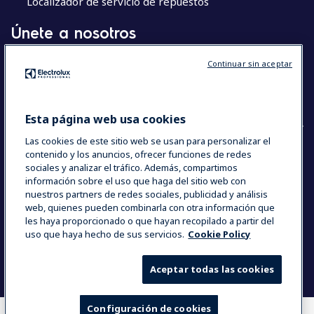
Localizador de servicio de repuestos
Únete a nosotros
Centros de Excelencia
Continuar sin aceptar
Chef’s Hub
The Research Hub
Esta página web usa cookies
Las cookies de este sitio web se usan para personalizar el
contenido y los anuncios, ofrecer funciones de redes
sociales y analizar el tráfico. Además, compartimos
COUNTRY AND LANGUAGE
información sobre el uso que haga del sitio web con
SU SELECCIÓN: ESPAÑA
nuestros partners de redes sociales, publicidad y análisis
web, quienes pueden combinarla con otra información que
les haya proporcionado o que hayan recopilado a partir del
uso que haya hecho de sus servicios.
Cookie Policy
Data Privacy Statement
Cookie Policy
Términos y Condiciones
Aceptar todas las cookies
Configuración de cookies