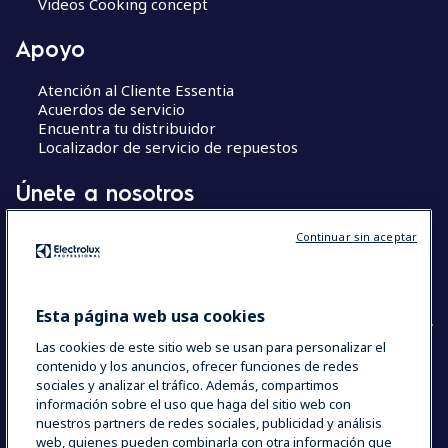
Videos Cooking concept
Apoyo
Atención al Cliente Essentia
Acuerdos de servicio
Encuentra tu distribuidor
Localizador de servicio de repuestos
Únete a nosotros
Centros de Excelencia
Continuar sin aceptar
Chef’s Hub
The Research Hub
Esta página web usa cookies
Las cookies de este sitio web se usan para personalizar el
contenido y los anuncios, ofrecer funciones de redes
COUNTRY AND LANGUAGE
sociales y analizar el tráfico. Además, compartimos
información sobre el uso que haga del sitio web con
SU SELECCIÓN: ESPAÑA
nuestros partners de redes sociales, publicidad y análisis
web, quienes pueden combinarla con otra información que