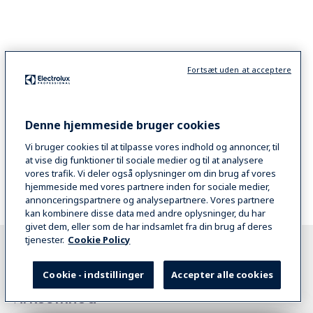
Fortsæt uden at acceptere
Previous
1
...
40
41
42
43
Next
Denne hjemmeside bruger cookies
Vi bruger cookies til at tilpasse vores indhold og annoncer, til
Opdag, hvad 900XP- og 700XP-
at vise dig funktioner til sociale medier og til at analysere
serierne kan gøre for din virksomhed
vores trafik. Vi deler også oplysninger om din brug af vores
hjemmeside med vores partnere inden for sociale medier,
annonceringspartnere og analysepartnere. Vores partnere
kan kombinere disse data med andre oplysninger, du har
givet dem, eller som de har indsamlet fra din brug af deres
tjenester.
Cookie Policy
Cookie - indstillinger
Accepter alle cookies
Find den ideelle pakke til din
virksomhed