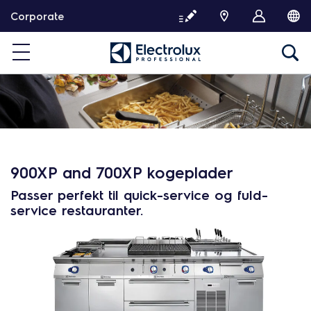
G
Corporate
å
v
i
d
e
r
e
t
i
l
900XP and 700XP kogeplader
i
Passer perfekt til quick-service og fuld-
n
service restauranter.
d
h
o
l
d