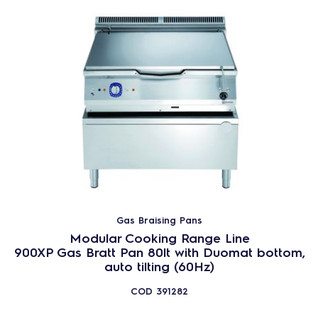
Infrared Cook Tops
Hobs
512
PRODUKTER
NULSTIL
Luk
Gas Braising Pans
Modular Cooking Range Line
900XP Gas Bratt Pan 80lt with Duomat bottom,
auto tilting (60Hz)
COD
391282