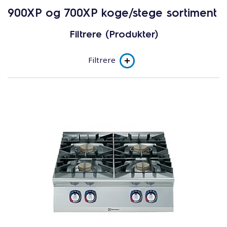
900XP og 700XP koge/stege sortiment
Filtrere (Produkter)
Filtrere
Product line
e-XP 700
e-XP 900
Underkategori
Gas Cookers
Electric Cookers