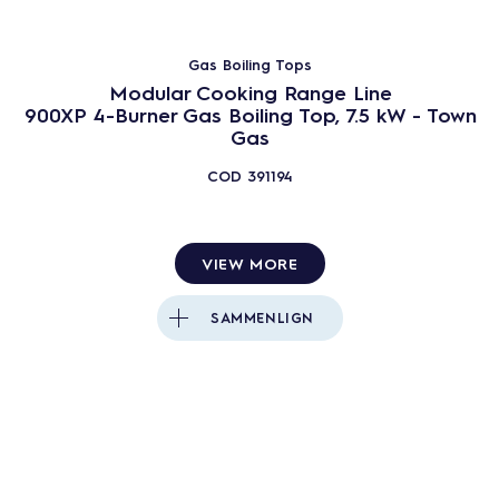
Gas Solid Tops
Freestanding Gas Solid Tops
Gas Boiling Tops
Induction Cookers
Modular Cooking Range Line
Infrared Cookers
900XP 4-Burner Gas Boiling Top, 7.5 kW - Town
Gas
Bain-maries
Fryers
COD
391194
Chip Scuttle
Pasta Cookers
VIEW MORE
Fry Tops
Grills
SAMMENLIGN
Multifunctional Cookers
Braising Pans
Boiling Pans
Tops and Bases
Induction Cook Tops