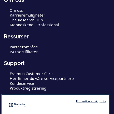
j
o
Om oss
n
Karrieremuligheter
The Research Hub
Menneskene i Professional
Ressurser
Partnerområde
ISO-sertifikater
Support
Essentia Customer Care
Her finner du våre servicepartnere
Kundeservice
Produktregistrering
Jobb hos oss
Fortsett uten å godta
The Research Hub