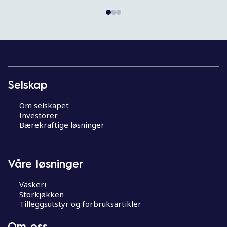
I
n
n
Selskap
l
e
Om selskapet
g
Investorer
g
Bærekraftige løsninger
s
n
a
Våre løsninger
v
i
Vaskeri
g
Storkjøkken
Tilleggsutstyr og forbruksartikler
a
s
Om oss