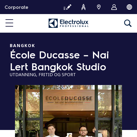
S
Corporate
k
i
p
t
o
c
BANGKOK
École Ducasse – Nai
o
n
Lert Bangkok Studio
t
e
UTDANNING, FRITID OG SPORT
n
t