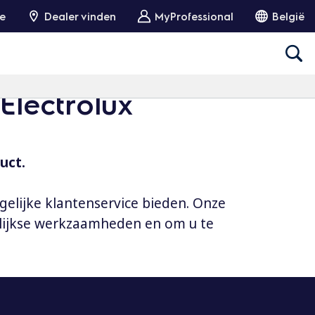
ie
Dealer vinden
MyProfessional
België
Electrolux
uct.
gelijke klantenservice bieden. Onze
elijkse werkzaamheden en om u te