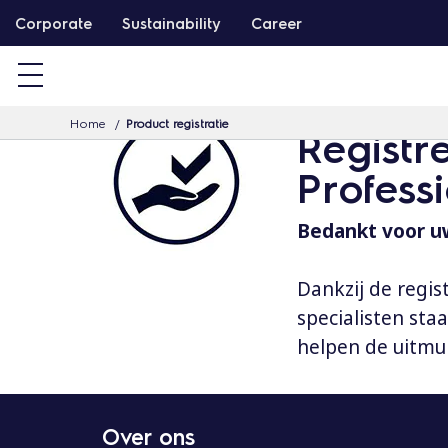
G
Corporate
Sustainability
Career
a
d
o
Home
Product registratie
o
Registr
r
Profess
n
a
Bedankt voor uw
a
r
Dankzij de regis
d
specialisten st
e
helpen de uitmu
i
n
h
Over ons