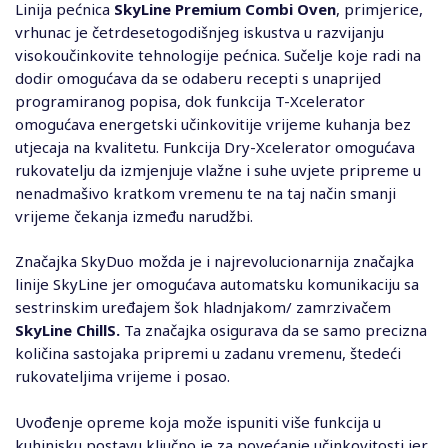
Linija pećnica
SkyLine Premium Combi Oven
, primjerice,
vrhunac je četrdesetogodišnjeg iskustva u razvijanju
visokoučinkovite tehnologije pećnica. Sučelje koje radi na
dodir omogućava da se odaberu recepti s unaprijed
programiranog popisa, dok funkcija T-Xcelerator
omogućava energetski učinkovitije vrijeme kuhanja bez
utjecaja na kvalitetu. Funkcija Dry-Xcelerator omogućava
rukovatelju da izmjenjuje vlažne i suhe uvjete pripreme u
nenadmašivo kratkom vremenu te na taj način smanji
vrijeme čekanja između narudžbi.
Značajka SkyDuo možda je i najrevolucionarnija značajka
linije SkyLine jer omogućava automatsku komunikaciju sa
sestrinskim uređajem šok hladnjakom/ zamrzivačem
SkyLine Chill
S
.
Ta značajka osigurava da se samo precizna
količina sastojaka pripremi u zadanu vremenu, štedeći
rukovateljima vrijeme i posao.
Uvođenje opreme koja može ispuniti više funkcija u
kuhinjsku postavu ključno je za povećanje učinkovitosti jer