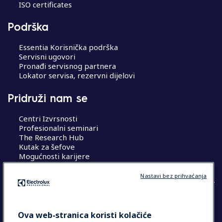
ISO certificates
Podrška
Essentia Korisnička podrška
Servisni ugovori
Pronađi servisnog partnera
Lokator servisa, rezervni dijelovi
Pridruži nam se
Centri Izvrsnosti
Profesionalni seminari
The Research Hub
Kutak za šefove
Mogućnosti karijere
Nastavi bez prihvaćanja
COUNTRY AND LANGUAGE
Ova web-stranica koristi kolačiće