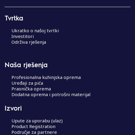
N
a
v
Tvrtka
i
g
Ukratko o našoj tvrtki
a
Investitori
c
Održiva rješenja
i
j
a
Naša rješenja
o
b
Profesionalna kuhinjska oprema
j
Uređaji za pića
Praonička oprema
a
Dodatna oprema i potrošni materijal
v
a
Izvori
Upute za uporabu (ulaz)
Product Registration
Područje za partnere