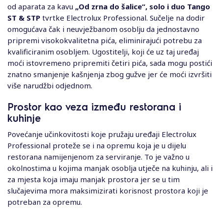
od aparata za kavu
„Od zrna do šalice“, solo i duo Tango
ST & STP
tvrtke Electrolux Professional. Sučelje na dodir
omogućava čak i neuvježbanom osoblju da jednostavno
pripremi visokokvalitetna pića, eliminirajući potrebu za
kvalificiranim osobljem. Ugostitelji, koji će uz taj uređaj
moći istovremeno pripremiti četiri pića, sada mogu postići
znatno smanjenje kašnjenja zbog gužve jer će moći izvršiti
više narudžbi odjednom.
Prostor kao veza između restorana i
kuhinje
Povećanje učinkovitosti koje pružaju uređaji Electrolux
Professional proteže se i na opremu koja je u dijelu
restorana namijenjenom za serviranje. To je važno u
okolnostima u kojima manjak osoblja utječe na kuhinju, ali i
za mjesta koja imaju manjak prostora jer se u tim
slučajevima mora maksimizirati korisnost prostora koji je
potreban za opremu.