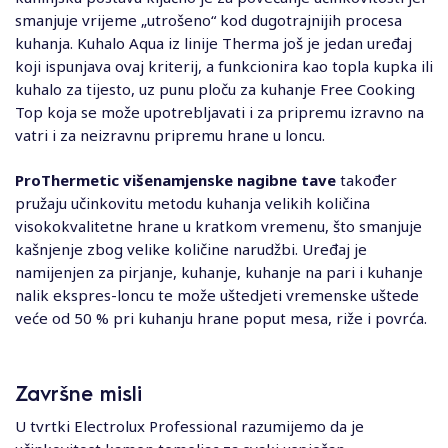
smanjuje vrijeme „utrošeno“ kod dugotrajnijih procesa
kuhanja. Kuhalo Aqua iz linije Therma još je jedan uređaj
koji ispunjava ovaj kriterij, a funkcionira kao topla kupka ili
kuhalo za tijesto, uz punu ploču za kuhanje Free Cooking
Top koja se može upotrebljavati i za pripremu izravno na
vatri i za neizravnu pripremu hrane u loncu.
ProThermetic višenamjenske nagibne tave
također
pružaju učinkovitu metodu kuhanja velikih količina
visokokvalitetne hrane u kratkom vremenu, što smanjuje
kašnjenje zbog velike količine narudžbi. Uređaj je
namijenjen za pirjanje, kuhanje, kuhanje na pari i kuhanje
nalik ekspres-loncu te može uštedjeti vremenske uštede
veće od 50 % pri kuhanju hrane poput mesa, riže i povrća.
Završne misli
U tvrtki Electrolux Professional razumijemo da je