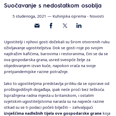
Suočavanje s nedostatkom osoblja
5 studenoga, 2021 —
Kuhinjska oprema
-
Novosti
Ugostitelji i njihovi gosti dočekali su širom otvorenih ruku
oživljavanje ugostiteljstva. Dok se gosti roje po svojim
najdražim kafićima, barovima i restoranima, čini se da se
ova gospodarska grana, usred sveopće želje za
objedovanjem izvan kuće, napokon vraća na svoje
pretpandemijske razine potražnje.
Iako to ugostiteljima predstavlja priliku da se oporave od
prošlogodišnjih događaja, ipak neće proći bez teškoća.
Ispražnjena radna mjesta u britanskom, i ostalim
svjetskim ugostiteljstvima narasla su na najveće razine
otkad su se ti podaci počeli bilježiti – zahvaljujući
izvješćima nadležnih tijela ove gospodarske grane
koja