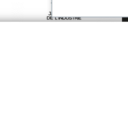
NAGRADE
Novi uspjeh SpeeDelighta:
Dobitnik nagrade Janus de
a-Pacific
Česká Republika & Slovenská
l’Industrie
Republika
East Asia and India
Danmark
Pročitaj više
sh)
Deutschland
ia (English)
Österreich
lia
España
France
Ελληνικά
aland and Pacific Islands
Hrvatska
ope
Italia