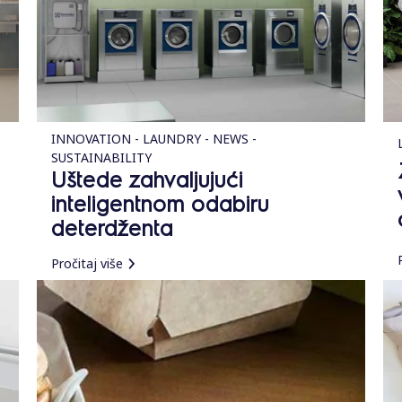
INNOVATION - LAUNDRY - NEWS -
SUSTAINABILITY
Uštede zahvaljujući
inteligentnom odabiru
deterdženta
Pročitaj više