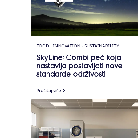
FOOD - INNOVATION - SUSTAINABILITY
SkyLine: Combi peć koja
nastavlja postavljati nove
standarde održivosti
Pročitaj više