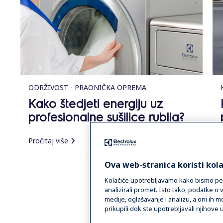
ODRŽIVOST - PRAONIČKA OPREMA
Kako štedjeti energiju uz
profesionalne sušilice rublja?
Pročitaj više
Ova web-stranica koristi kola
Kolačiće upotrebljavamo kako bismo pers
analizirali promet. Isto tako, podatke o
medije, oglašavanje i analizu, a oni ih m
prikupili dok ste upotrebljavali njihove 