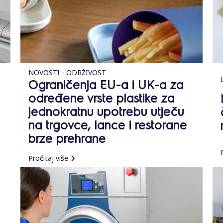
NOVOSTI - ODRŽIVOST
Ograničenja EU-a i UK-a za
određene vrste plastike za
jednokratnu upotrebu utječu
na trgovce, lance i restorane
brze prehrane
Pročitaj više