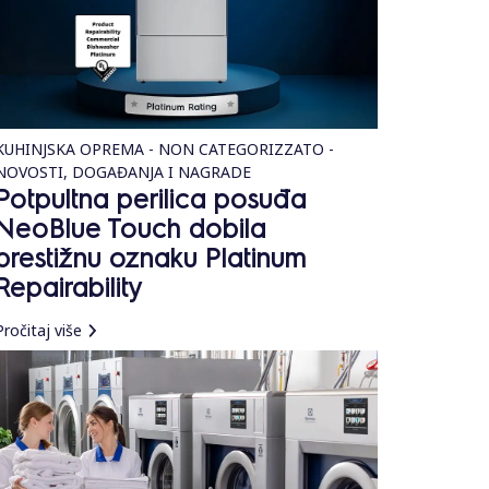
KUHINJSKA OPREMA - NON CATEGORIZZATO -
NOVOSTI, DOGAĐANJA I NAGRADE
Potpultna perilica posuđa
NeoBlue Touch dobila
prestižnu oznaku Platinum
Repairability
Pročitaj više