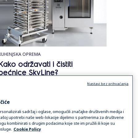
KUHINJSKA OPREMA
Kako održavati i čistiti
pećnice SkyLine?
Nastavi bez prihvaćanja
Pročitaj više
čiće
onalizirali sadržaj i oglase, omogućili značajke društvenih medija i
 vašoj upotrebi naše web-lokacije dijelimo s partnerima za društvene
ogu kombinirati s drugim podacima koje ste im pružili ili koje su
usluge.
Cookie Policy