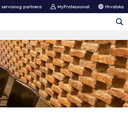
 servisnog partnera
MyProfessional
Hrvatska