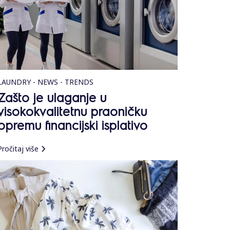
LAUNDRY - NEWS - TRENDS
Zašto je ulaganje u
visokokvalitetnu praoničku
opremu financijski isplativo
Pročitaj više