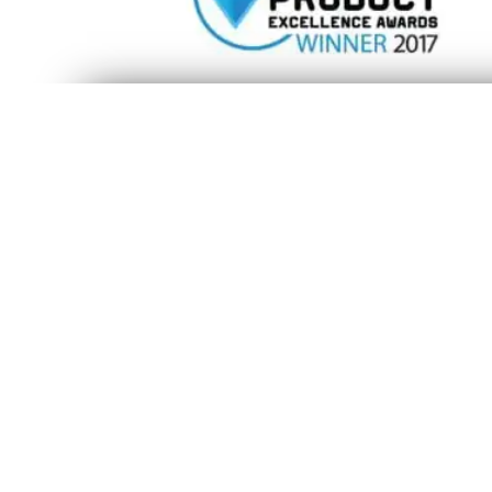
Select your country
NAGRADE
SpeeDelight osvaja Product
Global
Asi
Excellence Awards 2017.
Global
South 
Pročitaj više
(Engli
Americas
Malays
Austra
North America
中国
América Latina (Español)
日本
Brasil
New Ze
Middle East &
Eur