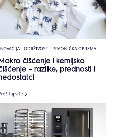
INOVACIJA - ODRŽIVOST - PRAONIČKA OPREMA
Mokro čišćenje i kemijsko
čišćenje – razlike, prednosti i
nedostatci
Pročitaj više