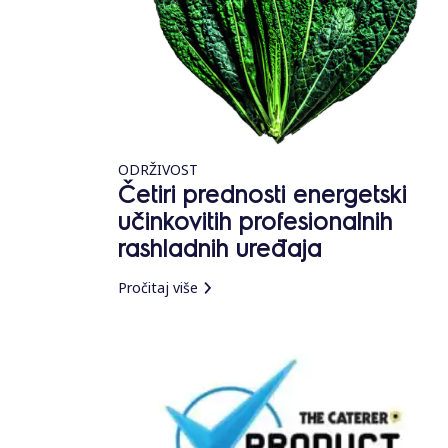
ODRŽIVOST
Četiri prednosti energetski
učinkovitih profesionalnih
rashladnih uređaja
Pročitaj više