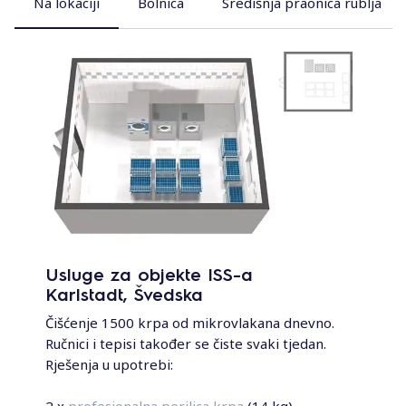
Na lokaciji
Bolnica
Središnja praonica rublja
Usluge za objekte ISS-a
Karlstadt, Švedska
Čišćenje 1500 krpa od mikrovlakana dnevno.
Ručnici i tepisi također se čiste svaki tjedan.
Rješenja u upotrebi:
2 x
profesionalna perilica krpa
(14 kg)