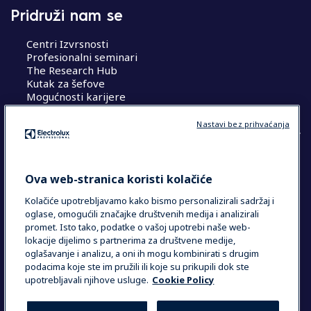
Pridruži nam se
Centri Izvrsnosti
Profesionalni seminari
The Research Hub
Kutak za šefove
Mogućnosti karijere
Nastavi bez prihvaćanja
COUNTRY AND LANGUAGE
Ova web-stranica koristi kolačiće
VAŠ ODABIR: HRVATSKA
Kolačiće upotrebljavamo kako bismo personalizirali sadržaj i
oglase, omogućili značajke društvenih medija i analizirali
promet. Isto tako, podatke o vašoj upotrebi naše web-
lokacije dijelimo s partnerima za društvene medije,
Data Privacy Statement
Cookie Policy
oglašavanje i analizu, a oni ih mogu kombinirati s drugim
Uvjeti i odredbe
podacima koje ste im pružili ili koje su prikupili dok ste
upotrebljavali njihove usluge.
Cookie Policy