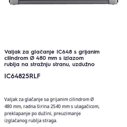
Valjak za glačanje IC648 s grijanim
cilindrom Ø 480 mm s izlazom
rublja na stražnju stranu, uzdužno
IC64825RLF
Valjak za glačanje sa grijanim cilindrom Ø
480 mm, radna širina 2540 mm s ulagačicom,
preklapanje po dužini, preuzimanje
izglačanog rublja straga.