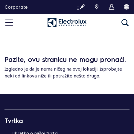
T
Corporate
a
r
t
a
l
o
m
Pazite, ovu stranicu ne mogu pronaći.
h
o
Izgledno je da je nema ničeg na ovoj lokaciji. Isprobajte
z
neki od linkova niže ili potražite nešto drugo.
u
g
r
á
s
Tvrtka
Ukratko o našoj tvrtki