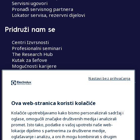
Servisni ugovori
Pronađi servisnog partnera
Lokator servisa, rezervni dijelovi
Pridruži nam se
Centri Izvrsnosti
Profesionalni seminari
The Research Hub
Kutak za šefove
Mogućnosti karijere
Nastavi bez prihvaćanja
COUNTRY AND LANGUAGE
Ova web-stranica koristi kolačiće
VAŠ ODABIR: HRVATSKA
Kolačiće upotrebljavamo kako bismo personalizirali sadržaj i
oglase, omogućili značajke društvenih medija i analizirali
promet. Isto tako, podatke o vašoj upotrebi naše web-
lokacije dijelimo s partnerima za društvene medije,
Data Privacy Statement
Cookie Policy
oglašavanje i analizu, a oni ih mogu kombinirati s drugim