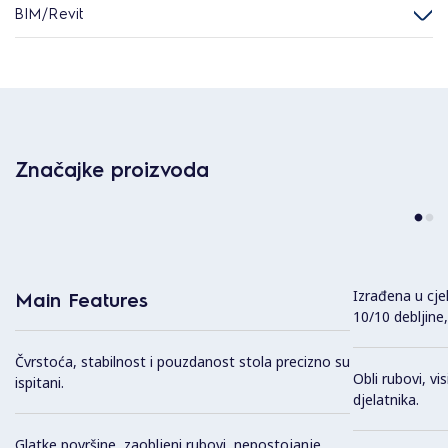
BIM/Revit
Značajke proizvoda
Izrađena u cje
Main Features
10/10 debljine
Čvrstoća, stabilnost i pouzdanost stola precizno su
Obli rubovi, v
ispitani.
djelatnika.
Glatke površine, zaobljeni rubovi, nepostojanje