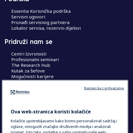
Essentia Korisnička podrška
Servisni ugovori
Pronađi servisnog partnera
Lokator servisa, rezervni dijelovi
Pridruži nam se
Centri Izvrsnosti
Profesionalni seminari
The Research Hub
Kutak za šefove
Mogućnosti karijere
Nastavi bez prihvaćanja
COUNTRY AND LANGUAGE
Ova web-stranica koristi kolačiće
VAŠ ODABIR: HRVATSKA
Kolačiće upotrebljavamo kako bismo personalizirali sadržaj i
oglase, omogućili značajke društvenih medija i analizirali
promet. Isto tako, podatke o vašoj upotrebi naše web-