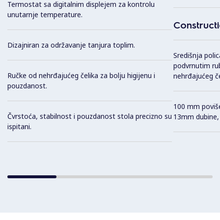
Termostat sa digitalnim displejem za kontrolu
unutarnje temperature.
Construct
Dizajniran za održavanje tanjura toplim.
Središnja poli
podvrnutim ru
Ručke od nehrđajućeg čelika za bolju higijenu i
nehrđajućeg če
pouzdanost.
100 mm poviše
Čvrstoća, stabilnost i pouzdanost stola precizno su
13mm dubine, d
ispitani.