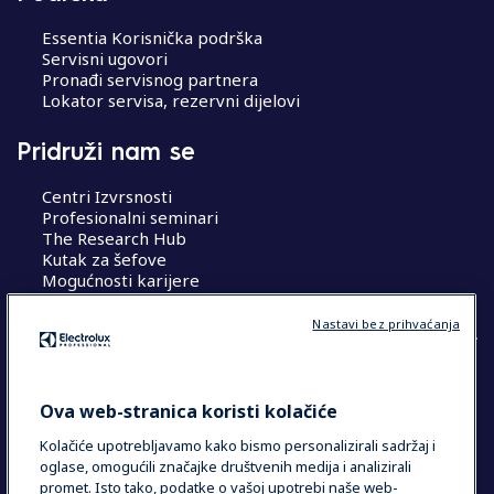
Essentia Korisnička podrška
Servisni ugovori
Pronađi servisnog partnera
Lokator servisa, rezervni dijelovi
Pridruži nam se
Centri Izvrsnosti
Profesionalni seminari
The Research Hub
Kutak za šefove
Mogućnosti karijere
Nastavi bez prihvaćanja
COUNTRY AND LANGUAGE
Ova web-stranica koristi kolačiće
VAŠ ODABIR: HRVATSKA
Kolačiće upotrebljavamo kako bismo personalizirali sadržaj i
oglase, omogućili značajke društvenih medija i analizirali
promet. Isto tako, podatke o vašoj upotrebi naše web-