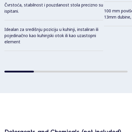
Čvrstoća, stabilnost i pouzdanost stola precizno su
100 mm poviše
ispitani.
13mm dubine, d
Idealan za središnju poziciju u kuhinji, instaliran ili
pojedinačno kao kuhinjski otok ili kao uzastopni
element
Detergents and Chemicals (not included)