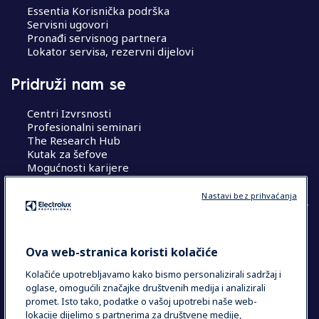
Essentia Korisnička podrška
Servisni ugovori
Pronađi servisnog partnera
Lokator servisa, rezervni dijelovi
Pridruži nam se
Centri Izvrsnosti
Profesionalni seminari
The Research Hub
Kutak za šefove
Mogućnosti karijere
Nastavi bez prihvaćanja
COUNTRY AND LANGUAGE
Ova web-stranica koristi kolačiće
VAŠ ODABIR: HRVATSKA
Kolačiće upotrebljavamo kako bismo personalizirali sadržaj i
oglase, omogućili značajke društvenih medija i analizirali
promet. Isto tako, podatke o vašoj upotrebi naše web-
lokacije dijelimo s partnerima za društvene medije,