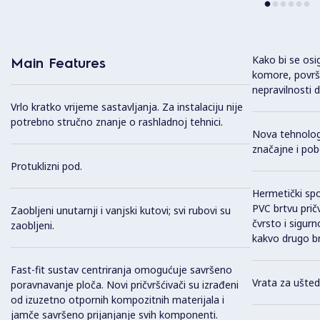
Kako bi se osi
Main Features
komore, površi
nepravilnosti 
Vrlo kratko vrijeme sastavljanja. Za instalaciju nije
potrebno stručno znanje o rashladnoj tehnici.
Nova tehnolog
značajne i pob
Protuklizni pod.
Hermetički spo
PVC brtvu prič
Zaobljeni unutarnji i vanjski kutovi; svi rubovi su
čvrsto i sigurn
zaobljeni.
kakvo drugo br
Fast-fit sustav centriranja omogućuje savršeno
Vrata za ušted
poravnavanje ploča. Novi pričvršćivači su izrađeni
od izuzetno otpornih kompozitnih materijala i
jamče savršeno prijanjanje svih komponenti.