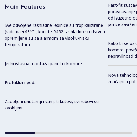
Fast-fit susta
Main Features
poravnavanje p
od izuzetno ot
jamče savršeno
Sve odvojene rashladne jedinice su tropikalizirane
(rade na +43°C), koriste R452 rashladno sredstvo i
opremljene su sa alarmom za visoku/nisku
Kako bi se osi
temperaturu.
komore, površi
nepravilnosti 
Jednostavna montaža panela i komore.
Nova tehnolog
značajne i pob
Protuklizni pod.
Zaobljeni unutarnji i vanjski kutovi; svi rubovi su
zaobljeni.