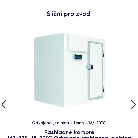
Slični proizvodi
Odvojena jedinica - temp. -18/-20°C
Rashladne komore
163x123 -18-20°C Odvojena rashladna jedinica