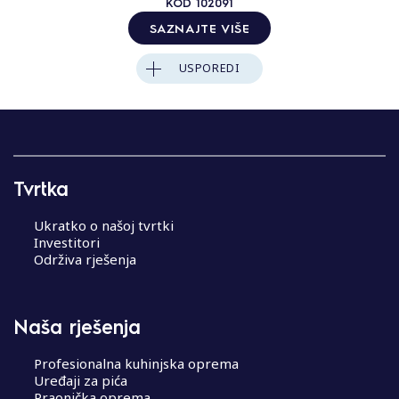
KOD
102091
SAZNAJTE VIŠE
USPOREDI
Tvrtka
Ukratko o našoj tvrtki
Investitori
Održiva rješenja
Naša rješenja
Profesionalna kuhinjska oprema
Uređaji za pića
Praonička oprema