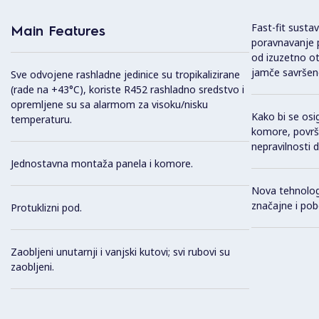
Fast-fit susta
Main Features
poravnavanje p
od izuzetno ot
jamče savršeno
Sve odvojene rashladne jedinice su tropikalizirane
(rade na +43°C), koriste R452 rashladno sredstvo i
opremljene su sa alarmom za visoku/nisku
Kako bi se osi
temperaturu.
komore, površi
nepravilnosti 
Jednostavna montaža panela i komore.
Nova tehnolog
značajne i pob
Protuklizni pod.
Zaobljeni unutarnji i vanjski kutovi; svi rubovi su
zaobljeni.