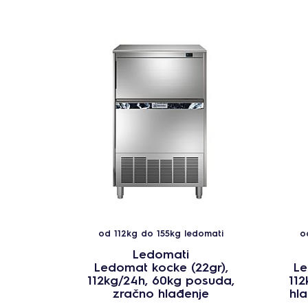
od 112kg do 155kg ledomati
o
Ledomati
Ledomat kocke (22gr),
Le
112kg/24h, 60kg posuda,
112
zračno hlađenje
hl