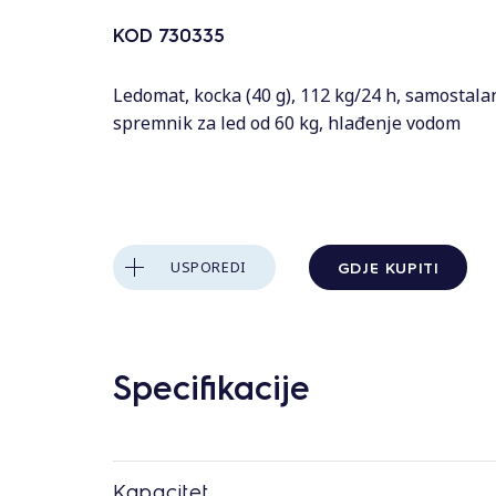
s
KOD
730335
Ledomat, kocka (40 g), 112 kg/24 h, samostala
spremnik za led od 60 kg, hlađenje vodom
GDJE KUPITI
USPOREDI
Specifikacije
Kapacitet