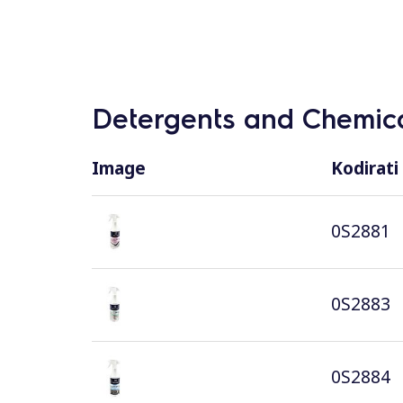
Detergents and Chemica
Image
Kodirati
0S2881
0S2883
0S2884