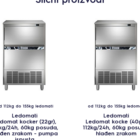
d 112kg do 155kg ledomati
od 112kg do 155kg ledom
Ledomati
Ledomati
domat kocker (22gr),
Ledomat kocke (40g
kg/24h, 60kg posuda,
112kg/24h, 60kg pos
ađen zrakom - pumpa
hlađen zrakom
ispusta