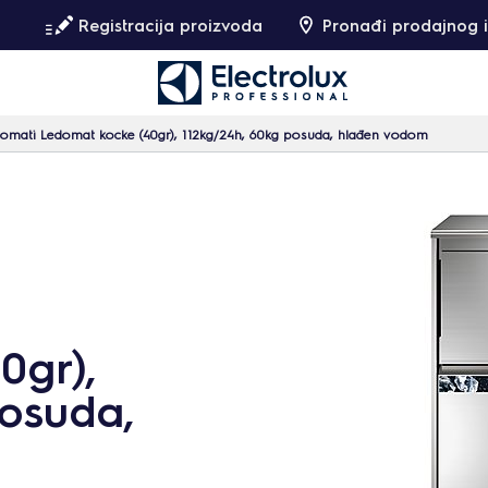
Registracija proizvoda
Pronađi prodajnog i
omati Ledomat kocke (40gr), 112kg/24h, 60kg posuda, hlađen vodom
0gr),
posuda,