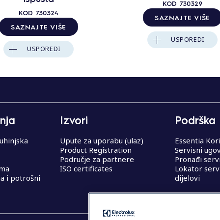
KOD
730329
KOD
730324
SAZNAJTE VIŠE
SAZNAJTE VIŠE
USPOREDI
USPOREDI
nja
Izvori
Podrška
uhinjska
Upute za uporabu (ulaz)
Essentia Kor
Product Registration
Servisni ugo
Područje za partnere
Pronađi serv
ema
ISO certificates
Lokator serv
 i potrošni
dijelovi