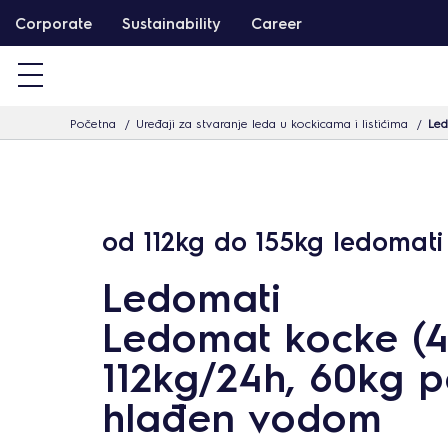
T
Corporate
Sustainability
Career
a
r
t
Početna
Uređaji za stvaranje leda u kockicama i listićima
Led
a
l
o
m
od 112kg do 155kg ledomati
h
o
Ledomati
z
Ledomat kocke (4
u
g
112kg/24h, 60kg 
r
hlađen vodom
á