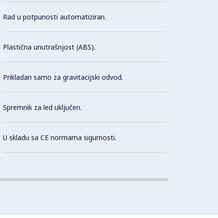
Rashla
Rad u potpunosti automatiziran.
utjeca
Plastična unutrašnjost (ABS).
Smanj
potpun
Prikladan samo za gravitacijski odvod.
Con
Spremnik za led uključen.
U skladu sa CE normama sigurnosti.