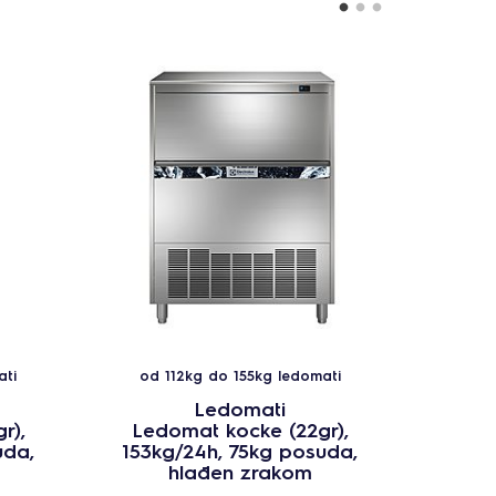
ati
od 112kg do 155kg ledomati
od 1
Ledomati
r),
Ledomat kocke (22gr),
Led
uda,
153kg/24h, 75kg posuda,
153k
hlađen zrakom