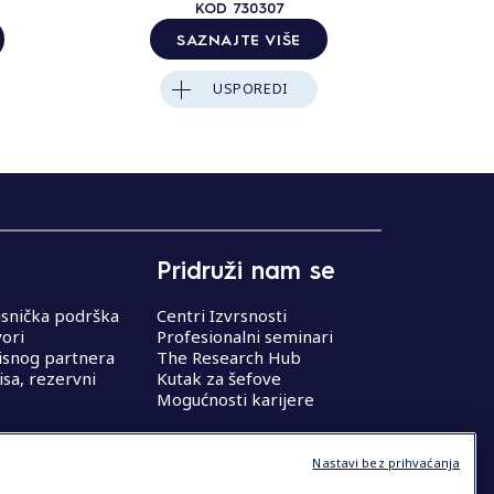
KOD
730307
SAZNAJTE VIŠE
USPOREDI
Pridruži nam se
isnička podrška
Centri Izvrsnosti
vori
Profesionalni seminari
isnog partnera
The Research Hub
isa, rezervni
Kutak za šefove
Mogućnosti karijere
Nastavi bez prihvaćanja