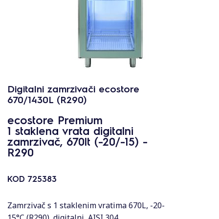
Digitalni zamrzivači ecostore
670/1430L (R290)
ecostore Premium
1 staklena vrata digitalni
zamrzivač, 670lt (-20/-15) -
R290
KOD
725383
Zamrzivač s 1 staklenim vratima 670L, -20-
15°C (R290), digitalni, AISI 304