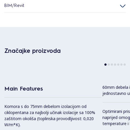
BIM/Revit
Značajke proizvoda
60mm debela iz
Main Features
jednostavno u
Komora s do 75mm debelom izolacijom od
Optimirani pri
ciklopentana za najbolji učinak izolacije sa 100%
naprijed omogu
zaštitom okoliša (toplinska provodljivost: 0,020
temperature i 
W/m*K).