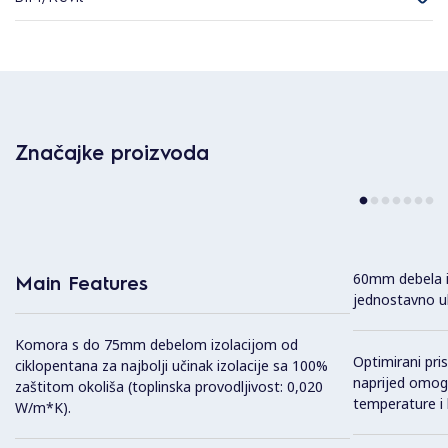
Značajke proizvoda
60mm debela iz
Main Features
jednostavno u
Komora s do 75mm debelom izolacijom od
Optimirani pri
ciklopentana za najbolji učinak izolacije sa 100%
naprijed omogu
zaštitom okoliša (toplinska provodljivost: 0,020
temperature i 
W/m*K).