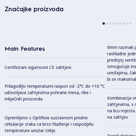
Značajke proizvoda
0mm razmak pri 
Main Features
rashladne jedi
prednjoj ventil
omogućuje inst
Certificirani sigurnosni CE zahtjevi.
uređajima, čak
bi se maksimaln
Prilagodljiv temperaturni raspon od -2°C do +10 °C
udovoljava zahtjevima pohrane mesa, ribe i
Kombinacija vra
mliječnih proizvoda
zahtjevima, s
na licu mjesta
na zahtjev.
Opremljeno s Optiflow sustavnom prisilne
cirkulacije zraka za brzo hlađenje i raspodjelu
temperature unutar ćelije.
Tropikalizirana