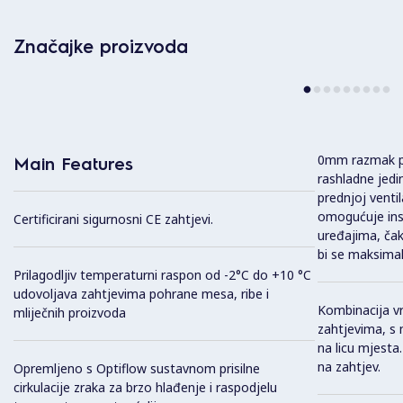
Značajke proizvoda
0mm razmak pri 
Main Features
rashladne jedi
prednjoj ventil
omogućuje inst
Certificirani sigurnosni CE zahtjevi.
uređajima, čak
bi se maksimaln
Prilagodljiv temperaturni raspon od -2°C do +10 °C
udovoljava zahtjevima pohrane mesa, ribe i
Kombinacija vra
mliječnih proizvoda
zahtjevima, s
na licu mjesta
na zahtjev.
Opremljeno s Optiflow sustavnom prisilne
cirkulacije zraka za brzo hlađenje i raspodjelu