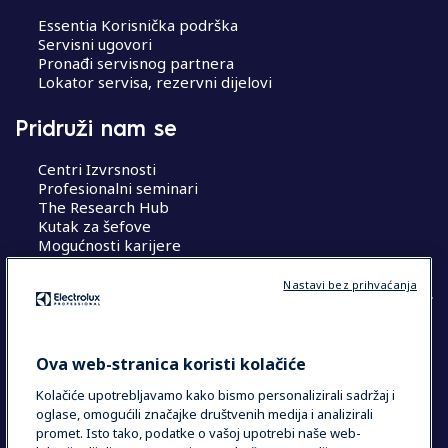
Essentia Korisnička podrška
Servisni ugovori
Pronađi servisnog partnera
Lokator servisa, rezervni dijelovi
Pridruži nam se
Centri Izvrsnosti
Profesionalni seminari
The Research Hub
Kutak za šefove
Mogućnosti karijere
Nastavi bez prihvaćanja
COUNTRY AND LANGUAGE
Ova web-stranica koristi kolačiće
VAŠ ODABIR: HRVATSKA
Kolačiće upotrebljavamo kako bismo personalizirali sadržaj i
oglase, omogućili značajke društvenih medija i analizirali
promet. Isto tako, podatke o vašoj upotrebi naše web-