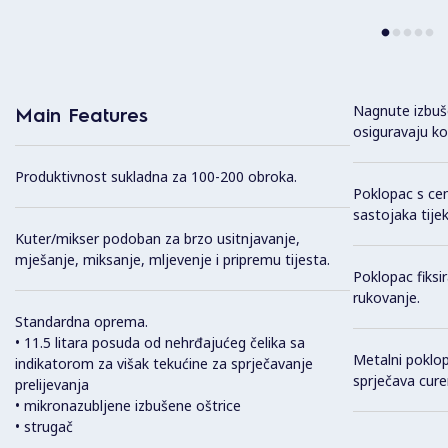
Nagnute izbuš
Main Features
osiguravaju ko
Produktivnost sukladna za 100-200 obroka.
Poklopac s ce
sastojaka tije
Kuter/mikser podoban za brzo usitnjavanje,
mješanje, miksanje, mljevenje i pripremu tijesta.
Poklopac fiksi
rukovanje.
Standardna oprema.
• 11.5 litara posuda od nehrđajućeg čelika sa
Metalni poklo
indikatorom za višak tekućine za sprječavanje
sprječava cure
prelijevanja
• mikronazubljene izbušene oštrice
• strugač