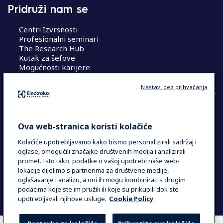
Pridruži nam se
Centri Izvrsnosti
Profesionalni seminari
The Research Hub
Kutak za šefove
Mogućnosti karijere
Nastavi bez prihvaćanja
COUNTRY AND LANGUAGE
Ova web-stranica koristi kolačiće
VAŠ ODABIR: HRVATSKA
Kolačiće upotrebljavamo kako bismo personalizirali sadržaj i
oglase, omogućili značajke društvenih medija i analizirali
promet. Isto tako, podatke o vašoj upotrebi naše web-
lokacije dijelimo s partnerima za društvene medije,
Data Privacy Statement
Cookie Policy
oglašavanje i analizu, a oni ih mogu kombinirati s drugim
Uvjeti i odredbe
podacima koje ste im pružili ili koje su prikupili dok ste
upotrebljavali njihove usluge.
Cookie Policy