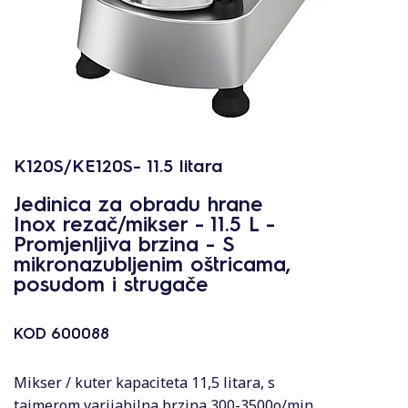
K120S/KE120S- 11.5 litara
Jedinica za obradu hrane
Inox rezač/mikser - 11.5 L -
Promjenljiva brzina - S
mikronazubljenim oštricama,
posudom i strugače
KOD
600088
Mikser / kuter kapaciteta 11,5 litara, s
tajmerom,varijabilna brzina 300-3500o/min.