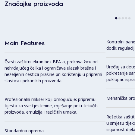
Značajke proizvoda
Kontrolni pane
Main Features
dodir, regulaci
Čvrsti zaštitni ekran bez BPA-a, prekriva žicu od
Uređaj za dete
nehrđajućeg čelika i ograničava ulazak brašna i
pokretanje sa
neželjenih čestica prašine pri korištenju u pripremi
poklopac isprav
slastica i pekarskih proizvoda.
Mehanička pro
Profesionalni mikser koji omogućuje: pripremu
tijesta za sve tjestenine, mješanje polu-tekućih
proizvoda, emulzija i različitih umaka.
Rešetka zaštit
u smjesu tijek
sigurnost djela
Standardna oprema.